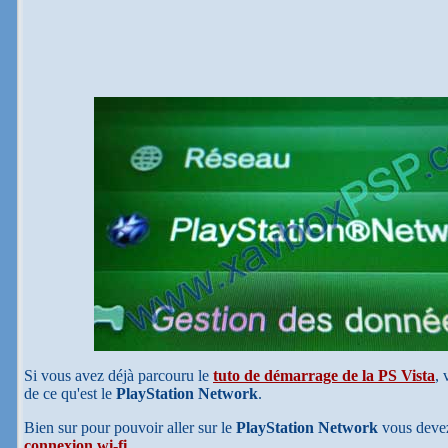
Si vous avez déjà parcouru le
tuto de démarrage de la PS Vista
, 
de ce qu'est le
PlayStation Network
.
Bien sur pour pouvoir aller sur le
PlayStation Network
vous devez
connexion wi-fi
.