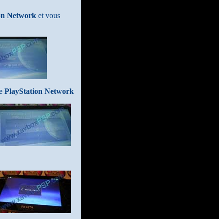
on Network
et vous
le
PlayStation Network