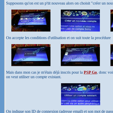
Supposons qu'on est un p'tit nouveau alors on choisit "créer un n
On accepte les conditions d'utilisation et on suit toute la procédure
Mais dans mon cas je m'étais déjà inscris pour la
PSP Go
, donc voi
on veut utiliser un compte existant.
On indique son ID de connexion (adresse email) et son mot de pas