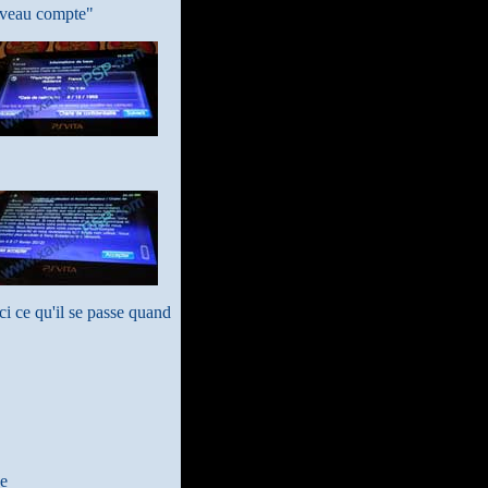
ouveau compte"
ci ce qu'il se passe quand
se