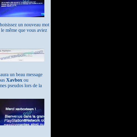
t choisissez un nouveau mot
tre le même que vous aviez
n aura un beau message
 pas
Xavbox
ou
mes pseudos lors de la