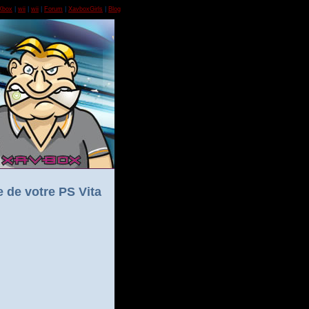
Xbox
|
wii
|
wii
|
Forum
|
XavboxGirls
|
Blog
 de votre PS Vita