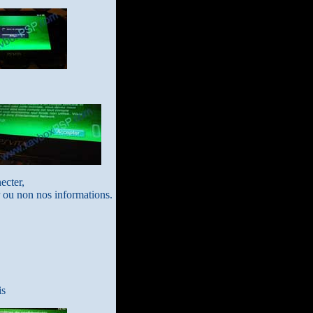
ecter,
er ou non nos informations.
is