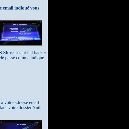
e email indiqué vous
S Store
s'étant fait hacker
mot de passe comme indiqué
 à votre adresse email
 dans votre dossier Anti