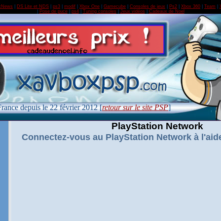
xNews
|
DS Lite et NDS
|
ps3
|
modif
|
Xbox One
|
Gamecube
|
Consoles de jeux
|
Ps2
|
Xbox 360
|
Team
|
|
Pose de puce
|
ps4
|
Tuning consoles
|
Jeux vidéos
|
Cadeaux de Noel
France depuis le 22 février 2012 [
retour sur le site PSP
]
PlayStation Network
Connectez-vous au PlayStation Network à l'aide