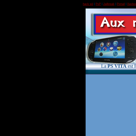
hack wii
|
PsP
|
Jailbreak
|
Portail
|
Xavbo
La
PS VITA
est 