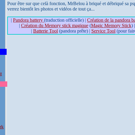
Pour être sur que celà fonction, MrBelou à briqué et débriqué sa psp
verrez bientôt les photos et vidéos de tout ça...
|
Pandora battery
(traduction officielle) |
Création de la pandora ba
|
Création du Memory stick magique
(
Magic Memory Stick
) 
|
Batterie Tool
(pandora prête) |
Service Tool
(pour fair
t
rk