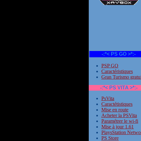
-:*< PS GO >*:-
PSP GO
Caractéristiques
Gran Turismo gratui
-:*< PS VITA >*:-
PsVita
Caractétistiques
Mise en route
Acheter la PSVita
Paramétrer le wi-fi
Mise à jour 1.61
PlaysStation Netwo
PS Store