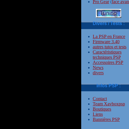
Pro Gear
(
face avan
Divers / Tests :
La PSP en France
Firmware 3.40
autres tutos et tests
Caractéristiques
techniques PSP
Accessoires PSP
News
divers
Infos PSP :
Contact
Team Xavboxpsp
Boutiques
Liens
Bannières PSP