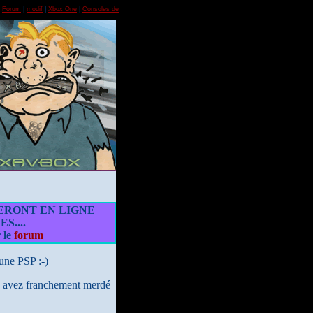
|
Forum
|
modif
|
Xbox One
|
Consoles de
ERONT EN LIGNE
....
 le
forum
une PSP :-)
s avez franchement merdé