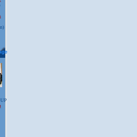
)
s
on)
age
UP
p