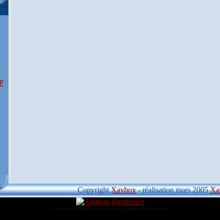
Copyright
Xavbox
- réalisation mars 2005
Xa
------------------
-
----------------------------
-
-
-
-
-
-
-
----------------------