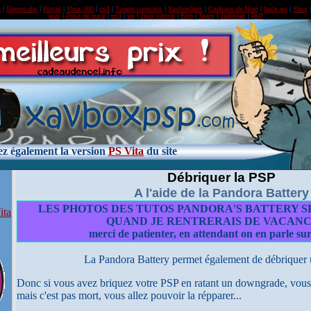
S
|
Gamecube
|
Portail
|
Xbox 360
|
ps4
|
Tuning consoles
|
XavboxGirls
|
Cadeaux de Noel
|
hack wii
|
Xbox
jeux
|
Pose de puce
|
ps3
|
wii
|
Jeux vidéos
|
Blog
|
Team
|
Jailbreak
|
PsP
tez également la version
PS Vita
du site
Débriquer la PSP
A l'aide de la Pandora Battery
LES PHOTOS DES TUTOS PANDORA'S BATTERY S
ita
QUAND JE RENTRERAIS DE VACANCES
merci de patienter, en attendant on en parle sur
La Pandora Battery permet également de débriquer 
Donc si vous avez briquez votre PSP en ratant un downgrade, vou
mais c'est pas mort, vous allez pouvoir la répparer...