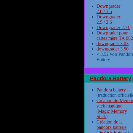
Downgrader
2.0 / 1.5
Downgrader
2.5 / 2.6
Downgrader 2.71
Dowgrader pour
cartes mère TA 082
downgrader 3.03
downgrader 3.50
< 3.52 voir Pandor
Battery
Pandora Battery
Pandora battery
(traduction officiell
Création du Memo
stick magique
(
Magic Memory
Stick
)
Création de la
pandora batterie
(
JigKick Battery
)