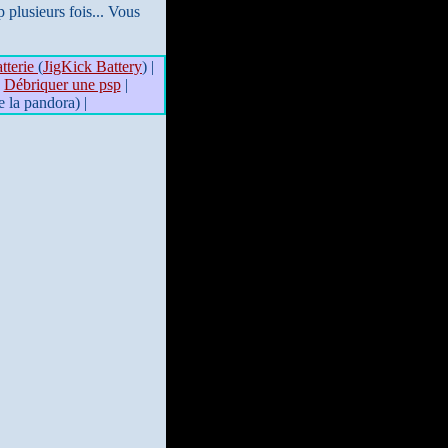
 plusieurs fois... Vous
tterie
(
JigKick Battery
) |
|
Débriquer une psp
|
e la pandora) |