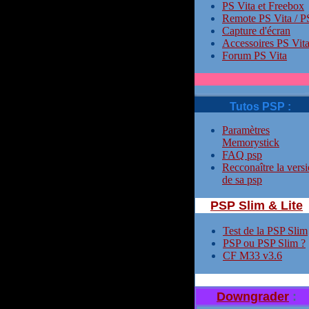
PS Vita et Freebox
Remote PS Vita / P
Capture d'écran
Accessoires PS Vit
Forum PS Vita
Tutos PSP :
Paramètres
Memorystick
FAQ psp
Recconaître la vers
de sa psp
PSP Slim & Lite
Test de la PSP Slim
PSP ou PSP Slim ?
CF M33 v3.6
Downgrader
: