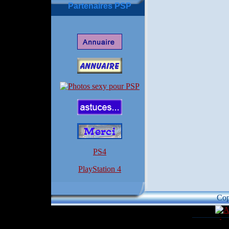
Partenaires PSP
PS4
PlayStation 4
Cop
------------------
-
-----