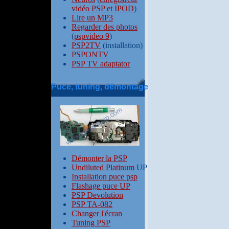
vidéo PSP et IPOD
)
Lire un MP3
Regarder des photos
(
pspvideo 9
)
PSP2TV
(installation)
PSPONTV
PSP TV adaptator
Puce, tuning, démontage
Démonter la PSP
Undiluted Platinum
UP
Installation puce psp
Flashage puce UP
PSP Devolution
PSP TA-082
Changer l'écran
Tuning PSP