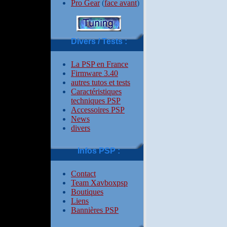
Pro Gear
(
face avant
)
Divers / Tests :
La PSP en France
Firmware 3.40
autres tutos et tests
Caractéristiques
techniques PSP
Accessoires PSP
News
divers
Infos PSP :
Contact
Team Xavboxpsp
Boutiques
Liens
Bannières PSP