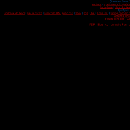
Quelques Liens 
seotons
-
spationaute troglodyt
lucisphere
|
chocoku lan
Quelques 
Cadeaux de Noel
|
ps2 & pstwo
|
Nintendo DS
|
puce ps3
|
xbox
|
psp
|
.biz
|
Xbox 360
|
tuning console 
astuces ipho
Forum consoles
-
Xb
PDF
-
Blog
-
cv
-
annuaire Fun
-