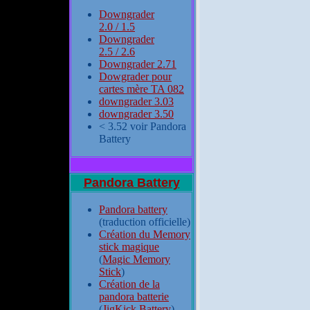
Downgrader
2.0 / 1.5
Downgrader
2.5 / 2.6
Downgrader 2.71
Dowgrader pour
cartes mère TA 082
downgrader 3.03
downgrader 3.50
< 3.52 voir Pandora
Battery
Pandora Battery
Pandora battery
(traduction officielle)
Création du Memory
stick magique
(
Magic Memory
Stick
)
Création de la
pandora batterie
(
JigKick Battery
)