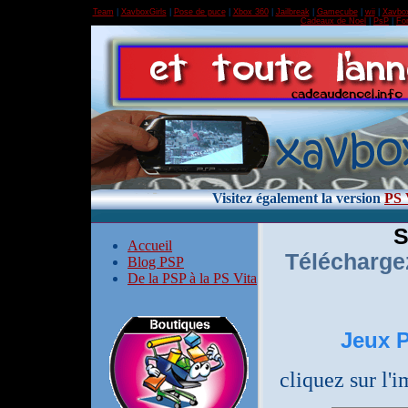
Team
|
XavboxGirls
|
Pose de puce
|
Xbox 360
|
Jailbreak
|
Gamecube
|
wii
|
Xavbo
Cadeaux de Noel
|
PsP
|
Fo
Visitez également la version
PS 
S
Accueil
Télécharge
Blog PSP
De la PSP à la PS Vita
Jeux P
cliquez sur l'