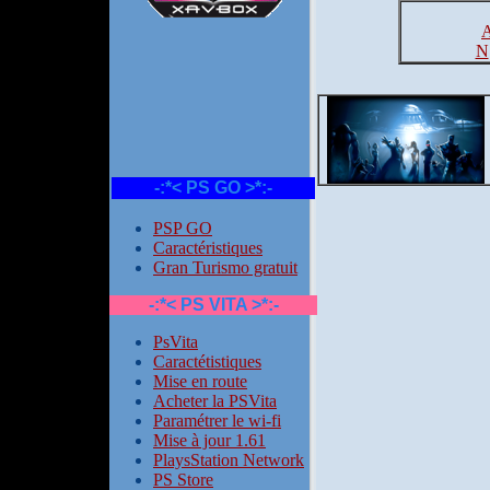
N
-:*< PS GO >*:-
PSP GO
Caractéristiques
Gran Turismo gratuit
-:*< PS VITA >*:-
PsVita
Caractétistiques
Mise en route
Acheter la PSVita
Paramétrer le wi-fi
Mise à jour 1.61
PlaysStation Network
PS Store