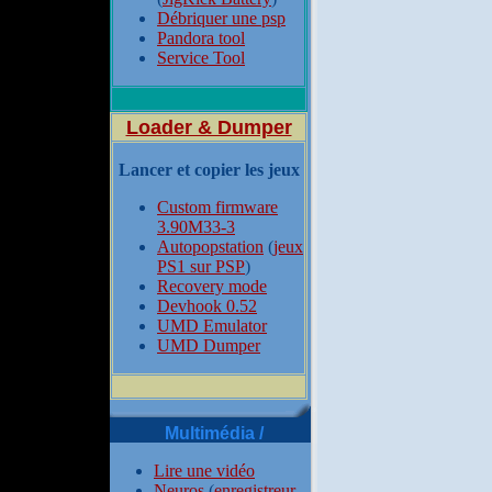
Débriquer une psp
Pandora tool
Service Tool
Loader & Dumper
Lancer et copier les jeux
Custom firmware
3.90M33-3
Autopopstation
(
jeux
PS1 sur PSP
)
Recovery mode
Devhook 0.52
UMD Emulator
UMD Dumper
Multimédia /
Lire une vidéo
Neuros
(
enregistreur