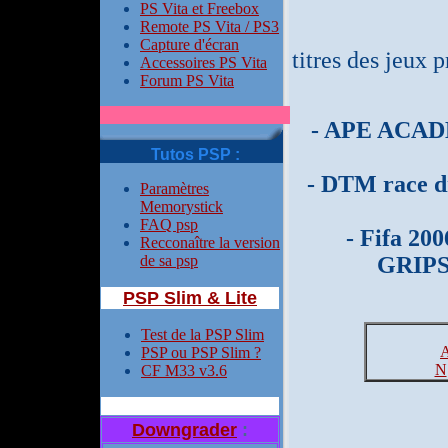
PS Vita et Freebox
Remote PS Vita / PS3
Capture d'écran
titres des jeux p
Accessoires PS Vita
Forum PS Vita
- APE ACA
Tutos PSP :
- DTM race dr
Paramètres
Memorystick
FAQ psp
- Fifa 200
Recconaître la version
de sa psp
GRIPSH
PSP Slim & Lite
Test de la PSP Slim
PSP ou PSP Slim ?
N
CF M33 v3.6
Downgrader
: